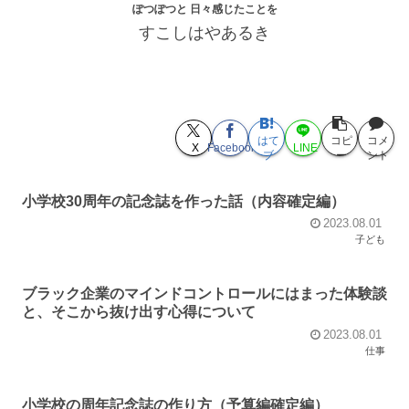
ぽつぽつと 日々感じたことを
すこしはやあるき
はて
コピ
コメ
X
Facebook
LINE
ブ
ー
ント
小学校30周年の記念誌を作った話（内容確定編）
2023.08.01
子ども
ブラック企業のマインドコントロールにはまった体験談
と、そこから抜け出す心得について
2023.08.01
仕事
小学校の周年記念誌の作り方（予算編確定編）